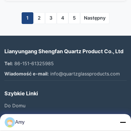
1
2
3
4
5
Następny
Lianyungang Shengfan Quartz Product Co., Ltd
Tel:
86-151-61325985
Wiadomość e-mail:
info@quartzglassproducts.com
Szybkie Linki
Do Domu
Produkty
Amy
Filmy