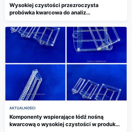
Wysokiej czystości przezroczysta
probówka kwarcowa do analiz
laboratoryjnych, biomedycyny i mokrych
procesów półprzewodnikowych - Mia
AKTUALNOŚCI
Komponenty wspierające łódź nośną
kwarcową o wysokiej czystości w produkcji
półprzewodników i fotowoltaiki