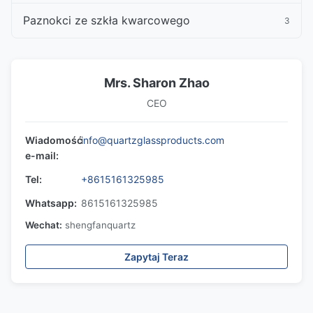
Paznokci ze szkła kwarcowego
3
Mrs. Sharon Zhao
CEO
Wiadomość
info@quartzglassproducts.com
e-mail:
Tel:
+8615161325985
Whatsapp:
8615161325985
Wechat:
shengfanquartz
Zapytaj Teraz