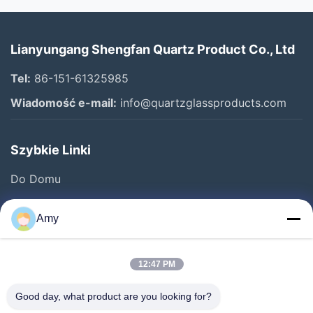
Lianyungang Shengfan Quartz Product Co., Ltd
Tel:
86-151-61325985
Wiadomość e-mail:
info@quartzglassproducts.com
Szybkie Linki
Do Domu
Produkty
Amy
Filmy
O Nas
12:47 PM
Wycieczka Po Fabryce
Good day, what product are you looking for?
Kontrola Jakości