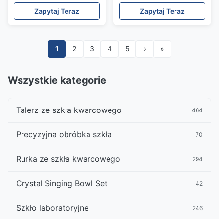
kwarcowymi
twardość
Zapytaj Teraz
Zapytaj Teraz
1
2
3
4
5
›
»
Wszystkie kategorie
Talerz ze szkła kwarcowego
464
Precyzyjna obróbka szkła
70
Rurka ze szkła kwarcowego
294
Crystal Singing Bowl Set
42
Szkło laboratoryjne
246