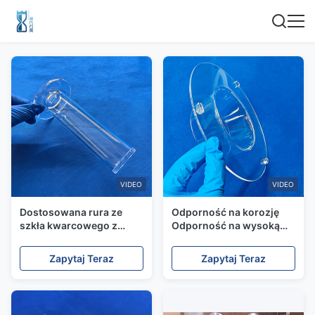
VIDEO
VIDEO
Dostosowana rura ze
Odporność na korozję
szkła kwarcowego z
Odporność na wysoką
topionego kwarcu o
temperaturę
wysokiej
Przejrzystość płaszcza
Zapytaj Teraz
Zapytaj Teraz
przepuszczalności
kwarcowej
99,99% o wysokiej
czystości, rura z
kołnierzem kwarcowym