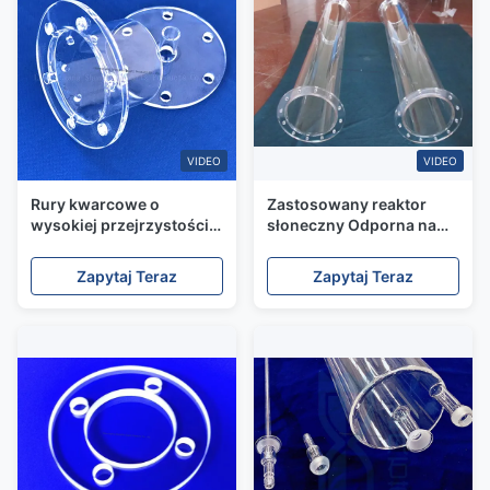
VIDEO
VIDEO
Rury kwarcowe o
Zastosowany reaktor
wysokiej przejrzystości,
słoneczny Odporna na
ze zbudowanymi na
ciepło stopiona rurka ze
płaszczyźnie, rury
szkła kwarcowego z
Zapytaj Teraz
Zapytaj Teraz
kwarcowe szklane,
kołnierzem Kwarcowy
specjalne dla przemysłu i
element grzejny
laboratoriów