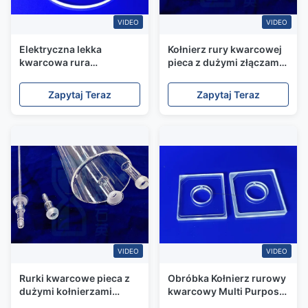
VIDEO
VIDEO
Elektryczna lekka
Kołnierz rury kwarcowej
kwarcowa rura
pieca z dużymi złączami
procesowa, stabilna
Przezroczysta wysoka
termiczna stabilizacja
czystość
Zapytaj Teraz
Zapytaj Teraz
elementu grzejnego
VIDEO
VIDEO
Rurki kwarcowe pieca z
Obróbka Kołnierz rurowy
dużymi kołnierzami
kwarcowy Multi Purpose
kwarcowymi i złączami
Morse 6.5 Mocna