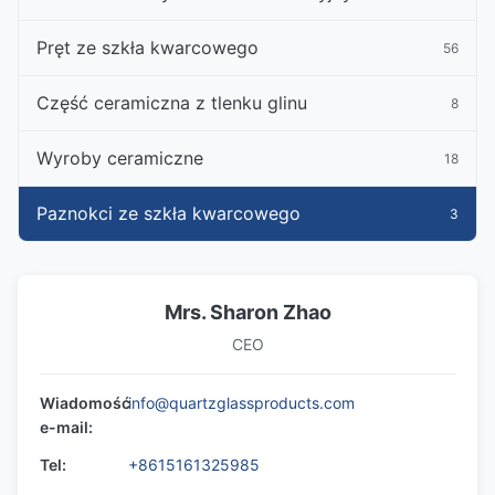
Pręt ze szkła kwarcowego
56
Część ceramiczna z tlenku glinu
8
Wyroby ceramiczne
18
Paznokci ze szkła kwarcowego
3
Mrs. Sharon Zhao
CEO
Wiadomość
info@quartzglassproducts.com
e-mail:
Tel:
+8615161325985