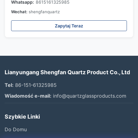
Whatsapp:
8615161325985
Wechat:
shengfanquartz
Zapytaj Teraz
Lianyungang Shengfan Quartz Product Co., Ltd
Tel:
86-151-61325985
Wiadomość e-mail:
info@quartzglassproducts.com
Szybkie Linki
Do Domu