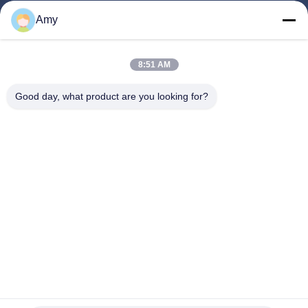
Produkty
Amy
Filmy
O Nas
8:51 AM
Wycieczka Po Fabryce
Good day, what product are you looking for?
Kontrola Jakości
Poproś O Wycenę
Nowości
Sprawy
Follow Us