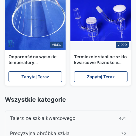
kwarcowa
VIDEO
VIDEO
Odporność na wysokie
Termicznie stabilne szkło
temperatury
kwarcowe Paznokcie
Konfigurowalny rozmiar
Pełne Subtelne Smaki
Rurka ze szkła
Koncentrat 18mm
Zapytaj Teraz
Zapytaj Teraz
kwarcowego
Mężczyzna
Przezroczysta rurka
kwarcowa z topionej
krzemionki
Wszystkie kategorie
Talerz ze szkła kwarcowego
464
Precyzyjna obróbka szkła
70