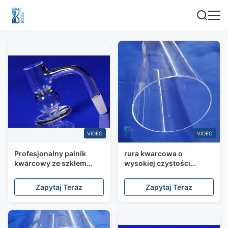
VIDEO
VIDEO
Profesjonalny palnik
rura kwarcowa o
kwarcowy ze szkłem
wysokiej czystości
kwarcowym Turp Slurper
Odporność na wysoką
Design Quartz Banger
temperaturę Możliwość
Zapytaj Teraz
Zapytaj Teraz
dostosowania rozmiaru
Rurka ze szkła
kwarcowego
Przezroczysta rurka