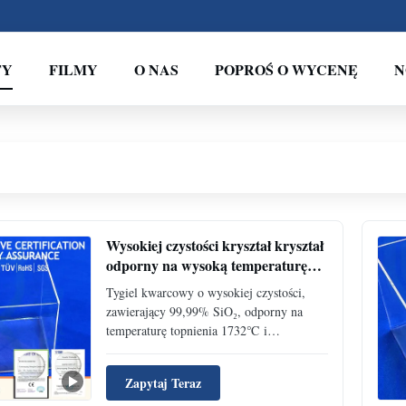
TY
FILMY
O NAS
POPROŚ O WYCENĘ
N
Wysokiej czystości kryształ kryształ
odporny na wysoką temperaturę
Przejrzysty kryształ kryształ
Tygiel kwarcowy o wysokiej czystości,
Laboratorium materiał stopieniowy
zawierający 99,99% SiO₂, odporny na
kryształ
temperaturę topnienia 1732℃ i
temperaturę roboczą 1100℃. Idealny do
badań laboratoryjnych, procesów
Zapytaj Teraz
półprzewodnikowych i zastosowań