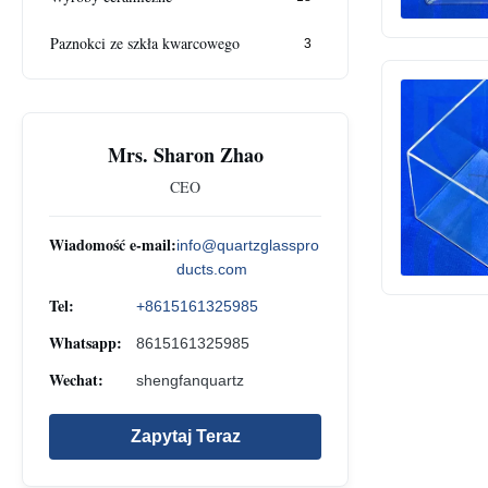
Paznokci ze szkła kwarcowego
3
Mrs. Sharon Zhao
CEO
Wiadomość e-mail:
info@quartzglasspro
ducts.com
Tel:
+8615161325985
Whatsapp:
8615161325985
Wechat:
shengfanquartz
Zapytaj Teraz