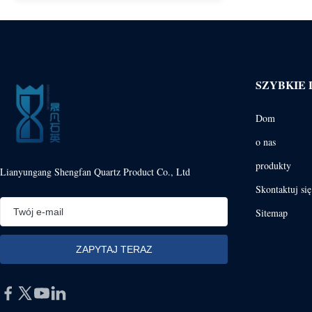
SZYBKIE 
Dom
o nas
produkty
Lianyungang Shengfan Quartz Product Co., Ltd
Skontaktuj si
Sitemap