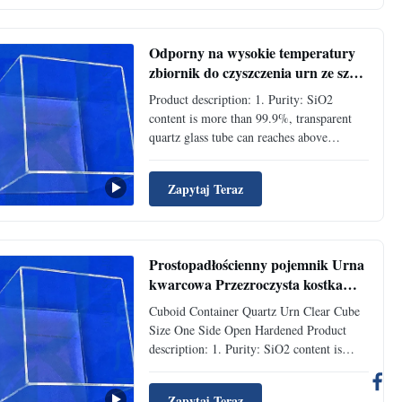
Odporny na wysokie temperatury
zbiornik do czyszczenia urn ze szkła
kwarcowego SIO2
Product description: 1. Purity: SiO2
content is more than 99.9%, transparent
quartz glass tube can reaches above
99.95%. 2. Temperature : Softening point
temperature is about 1730 degrees Celsius
Zapytaj Teraz
,1150 degrees Celsius in a long time used
,short-time maximum use temperature is
up to 1450 degrees ...
Prostopadłościenny pojemnik Urna
kwarcowa Przezroczysta kostka
Rozmiar z jednej strony Otwarty
Cuboid Container Quartz Urn Clear Cube
Utwardzony
Size One Side Open Hardened Product
description: 1. Purity: SiO2 content is
more than 99.9%, transparent quartz glass
tube can reaches above 99.95%. 2.
Zapytaj Teraz