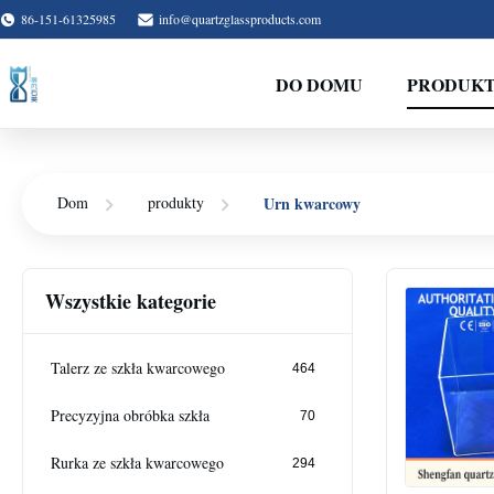
86-151-61325985
info@quartzglassproducts.com
DO DOMU
PRODUK
Urn kwarcowy
Dom
produkty
Wszystkie kategorie
Talerz ze szkła kwarcowego
464
Precyzyjna obróbka szkła
70
Rurka ze szkła kwarcowego
294