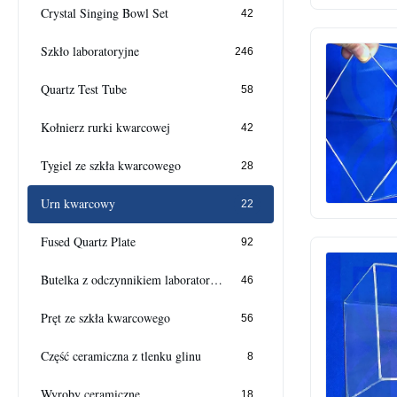
Crystal Singing Bowl Set
42
Szkło laboratoryjne
246
Quartz Test Tube
58
Kołnierz rurki kwarcowej
42
Tygiel ze szkła kwarcowego
28
Urn kwarcowy
22
Fused Quartz Plate
92
Butelka z odczynnikiem laboratoryjnym
46
Pręt ze szkła kwarcowego
56
Część ceramiczna z tlenku glinu
8
Wyroby ceramiczne
18