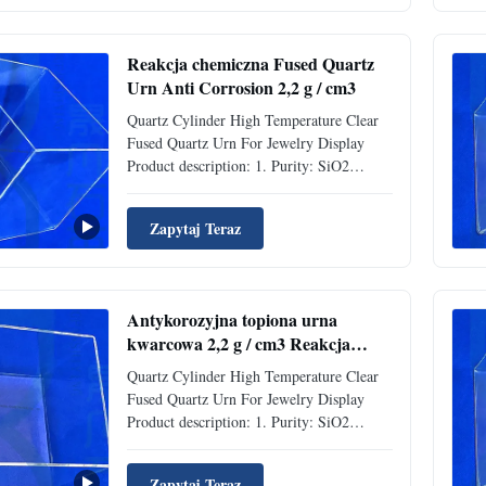
dydaktycznych na uniwersytetach.
Reakcja chemiczna Fused Quartz
Urn Anti Corrosion 2,2 g / cm3
Quartz Cylinder High Temperature Clear
Fused Quartz Urn For Jewelry Display
Product description: 1. Purity: SiO2
content is more than 99.9%, transparent
quartz glass tube can reaches above
Zapytaj Teraz
99.95%. 2. Temperature : Softening point
temperature is about 1730 degrees Celsius
,1150 degrees Celsius in a ...
Antykorozyjna topiona urna
kwarcowa 2,2 g / cm3 Reakcja
chemiczna
Quartz Cylinder High Temperature Clear
Fused Quartz Urn For Jewelry Display
Product description: 1. Purity: SiO2
content is more than 99.9%, transparent
quartz glass tube can reaches above
Zapytaj Teraz