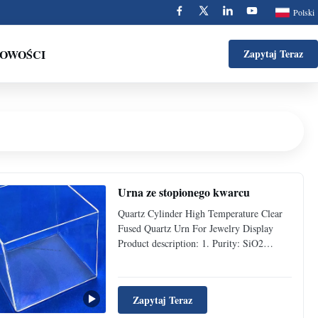
Polski
OWOŚCI
Zapytaj Teraz
Urna ze stopionego kwarcu
Quartz Cylinder High Temperature Clear
Fused Quartz Urn For Jewelry Display
Product description: 1. Purity: SiO2
content is more than 99.9%, transparent
quartz glass tube can reaches above
99.95%. 2. Temperature : Softening point
Zapytaj Teraz
temperature is about 1730 degrees Celsius
,1150 degrees Celsius in a ...